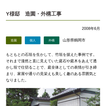
Y様邸 造園・外構工事
2008年6月
山形県鶴岡市
造園
個人
外構
もともとの石垣を生かして、竹垣を据えた事例です。
それまで漫然と直に見えていた庭石や庭木をあえて透
かし垣で仕切ることで、庭全体としての表情が引き締
まり、家屋や通りの見栄えも美しく趣のある雰囲気と
なりました。